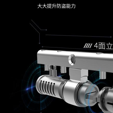
大大提升防盗能力