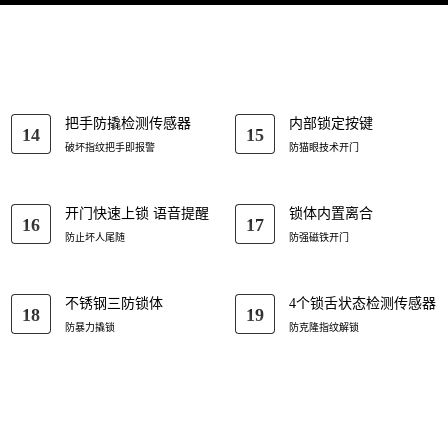
把手防撬检测传感器
内部锁定按键
14
15
破坏指纹把手即报警
防猫眼技术开门
开门快速上锁 语音提醒
锁体内置离合
16
17
防止坏人尾随
防强磁铁开门
不锈钢三防锁体
4个锁舌状态检测传感器
18
19
防暴力撬锁
防克隆指纹解锁