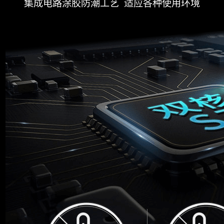
集成电路涂胶防潮工艺 适应各种使用环境