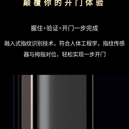
颠覆你的开门体验
握住+验证+开门一步完成
融入式指纹识别技术，符合人体工程学，指纹传感
器与拇指对位，轻松实现一步开门