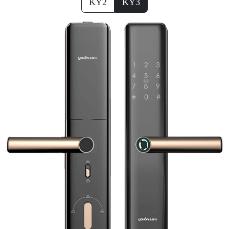
KY2
KY3