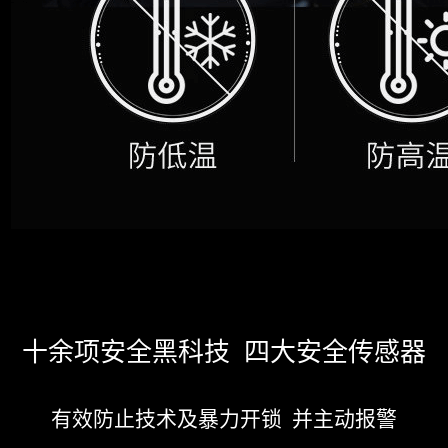
十余项安全黑科技 四大安全传感器
有效防止技术及暴力开锁 并主动报警