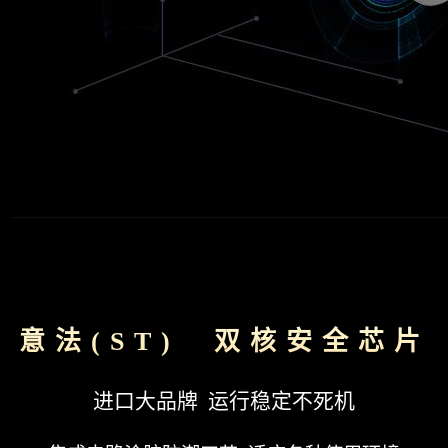
意法(ST) 双核安全芯片
进口大品牌 运行稳定不死机